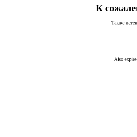
К сожал
Также истек
Also expired